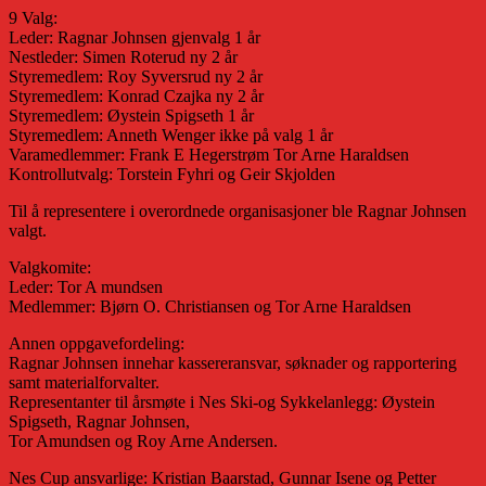
9 Valg:
Leder: Ragnar Johnsen gjenvalg 1 år
Nestleder: Simen Roterud ny 2 år
Styremedlem: Roy Syversrud ny 2 år
Styremedlem: Konrad Czajka ny 2 år
Styremedlem: Øystein Spigseth 1 år
Styremedlem: Anneth Wenger ikke på valg 1 år
Varamedlemmer: Frank E Hegerstrøm Tor Arne Haraldsen
Kontrollutvalg: Torstein Fyhri og Geir Skjolden
Til å representere i overordnede organisasjoner ble Ragnar Johnsen
valgt.
Valgkomite:
Leder: Tor A mundsen
Medlemmer: Bjørn O. Christiansen og Tor Arne Haraldsen
Annen oppgavefordeling:
Ragnar Johnsen innehar kassereransvar, søknader og rapportering
samt materialforvalter.
Representanter til årsmøte i Nes Ski-og Sykkelanlegg: Øystein
Spigseth, Ragnar Johnsen,
Tor Amundsen og Roy Arne Andersen.
Nes Cup ansvarlige: Kristian Baarstad, Gunnar Isene og Petter