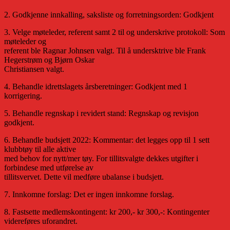
2. Godkjenne innkalling, saksliste og forretningsorden: Godkjent
3. Velge møteleder, referent samt 2 til og underskrive protokoll: Som
møteleder og
referent ble Ragnar Johnsen valgt. Til å undersktrive ble Frank
Hegerstrøm og Bjørn Oskar
Christiansen valgt.
4. Behandle idrettslagets årsberetninger: Godkjent med 1
korrigering.
5. Behandle regnskap i revidert stand: Regnskap og revisjon
godkjent.
6. Behandle budsjett 2022: Kommentar: det legges opp til 1 sett
klubbtøy til alle aktive
med behov for nytt/mer tøy. For tillitsvalgte dekkes utgifter i
forbindese med utførelse av
tillitsvervet. Dette vil medføre ubalanse i budsjett.
7. Innkomne forslag: Det er ingen innkomne forslag.
8. Fastsette medlemskontingent: kr 200,- kr 300,-: Kontingenter
videreføres uforandret.