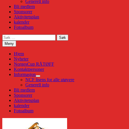
Generell info
Bli medlem
Sponsorer
Aktivitetsplan
kalender
Fotoalbum
Søk
etter:
Meny
Hjem
Nyheter
NorgesCup RÅTØFF
Kontaktpersoner
Informasjon
Show
NCF lisens for alle utøvere
sub
Generell info
menu
Bli medlem
Sponsorer
Aktivitetsplan
kalender
Fotoalbum