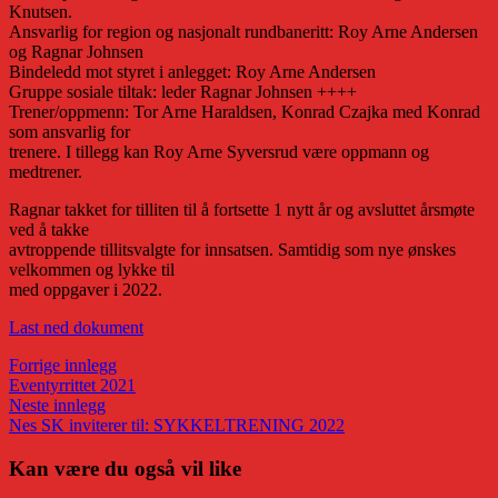
Knutsen.
Ansvarlig for region og nasjonalt rundbaneritt: Roy Arne Andersen
og Ragnar Johnsen
Bindeledd mot styret i anlegget: Roy Arne Andersen
Gruppe sosiale tiltak: leder Ragnar Johnsen ++++
Trener/oppmenn: Tor Arne Haraldsen, Konrad Czajka med Konrad
som ansvarlig for
trenere. I tillegg kan Roy Arne Syversrud være oppmann og
medtrener.
Ragnar takket for tilliten til å fortsette 1 nytt år og avsluttet årsmøte
ved å takke
avtroppende tillitsvalgte for innsatsen. Samtidig som nye ønskes
velkommen og lykke til
med oppgaver i 2022.
Last ned dokument
Innleggsnavigasjon
Forrige
Forrige innlegg
innlegg:
Eventyrrittet 2021
Neste
Neste innlegg
innlegg:
Nes SK inviterer til: SYKKELTRENING 2022
Kan være du også vil like