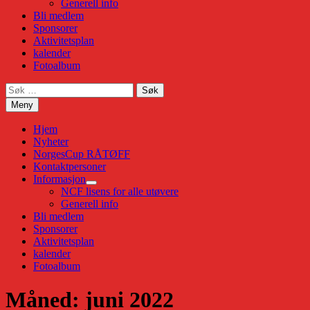
Generell info
Bli medlem
Sponsorer
Aktivitetsplan
kalender
Fotoalbum
Søk
etter:
Meny
Hjem
Nyheter
NorgesCup RÅTØFF
Kontaktpersoner
Informasjon
Show
NCF lisens for alle utøvere
sub
Generell info
menu
Bli medlem
Sponsorer
Aktivitetsplan
kalender
Fotoalbum
Måned:
juni 2022