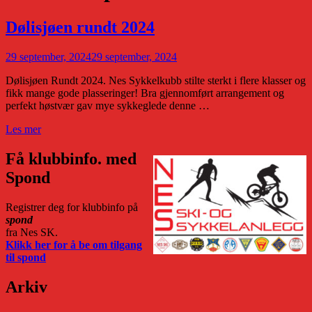
Dølisjøen rundt 2024
29 september, 2024
29 september, 2024
Dølisjøen Rundt 2024. Nes Sykkelkubb stilte sterkt i flere klasser og
fikk mange gode plasseringer! Bra gjennomført arrangement og
perfekt høstvær gav mye sykkeglede denne …
Dølisjøen
Les mer
rundt
2024
Få klubbinfo. med
Spond
Registrer deg for klubbinfo på
spond
fra Nes SK.
Klikk her for å be om tilgang
til spond
Arkiv