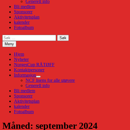
Generell info
Bli medlem
Sponsorer
Aktivitetsplan
kalender
Fotoalbum
Søk
etter:
Meny
Hjem
Nyheter
NorgesCup RÅTØFF
Kontaktpersoner
Informasjon
Show
NCF lisens for alle utøvere
sub
Generell info
menu
Bli medlem
Sponsorer
Aktivitetsplan
kalender
Fotoalbum
Måned:
september 2024