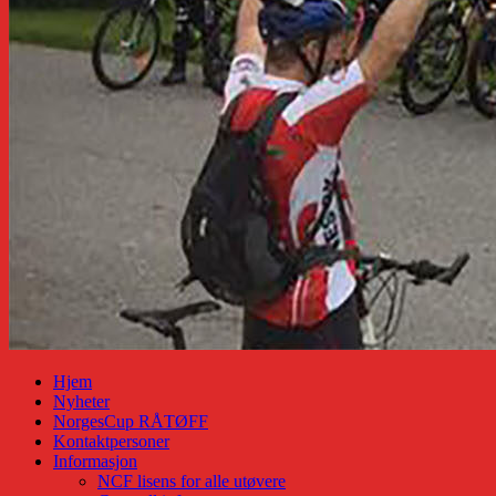
Hjem
Nyheter
NorgesCup RÅTØFF
Kontaktpersoner
Informasjon
NCF lisens for alle utøvere